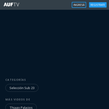
INGRESÁ
REGISTRATE
SELECCIÓN SUB 23
CATEGORÍAS
Entrevista a Thiago Palacios |
23/1/24
Selección Sub 23
MÁS VIDEOS DE
Iniciá sesión para ver
Thiago Palacios