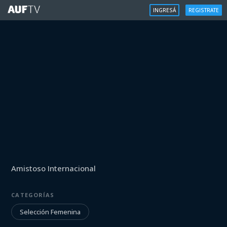
INGRESÁ
REGISTRATE
SELECCIÓN FEMENINA
Amistoso Internacional
Uruguay vs Ecuador
CATEGORÍAS
Iniciá sesión para ver
Selección Femenina