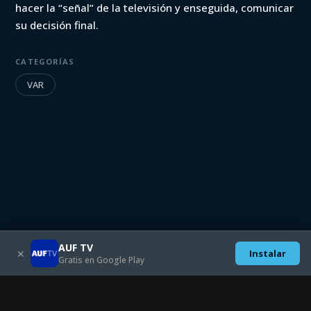
hacer la “señal” de la televisión y enseguida, comunicar
su decisión final.
CATEGORÍAS
VAR
AUF TV
✕
Instalar
Gratis en Google Play
Descargate las aplicaciones móviles:
SEGUINOS EN: