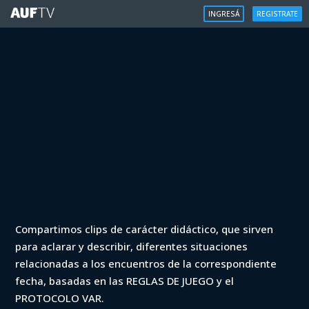
INGRESÁ
REGISTRATE
VAR
Compartimos clips de carácter didáctico, que sirven
Apertura Fecha 4 | Progreso vs
para aclarar y describir, diferentes situaciones
Racing ('47)
relacionadas a los encuentros de la correspondiente
fecha, basadas en las REGLAS DE JUEGO y el
Iniciá sesión para ver
PROTOCOLO VAR.