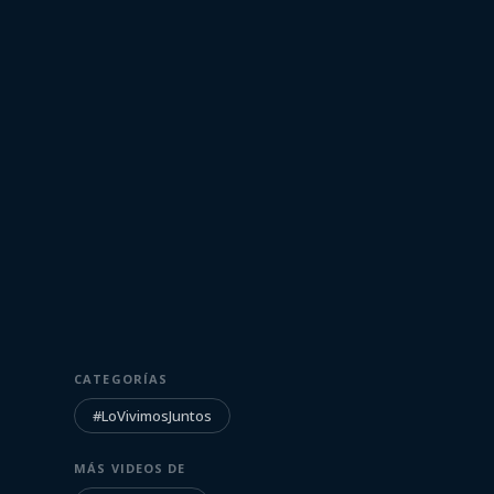
6 de setiembre de 2021
#LOVIVIMOSJUNTOS
CATEGORÍAS
Oscar Tabárez
#LoVivimosJuntos
#LoVivimosJun
MÁS VIDEOS DE