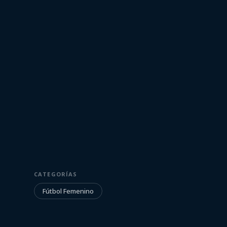
5 de setiembre de 2021
FÚTBOL FEMENINO
CATEGORÍAS
Náutico vs Na
Fútbol Femenino