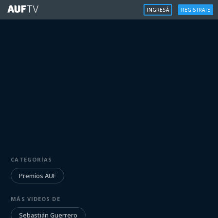
INGRESÁ
REGISTRATE
PREMIOS AUF
CATEGORÍAS
Sebastián Guerrero: Joven Talento
Agosto 2021
Premios AUF
MÁS VIDEOS DE
Iniciá sesión para ver
Sebastián Guerrero