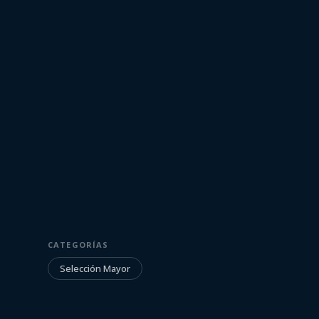
9 de octubre de 2021
SELECCIÓN MAYOR
CATEGORÍAS
Entrenamiento
Selección Mayor
Celeste | 08/1