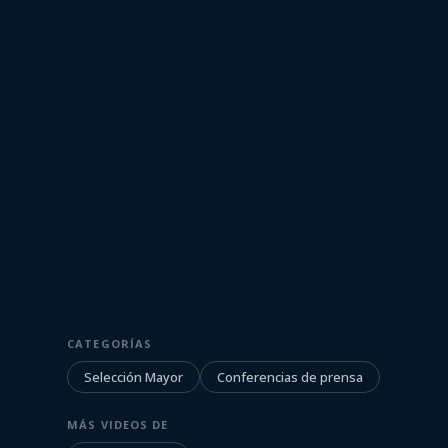
9 de octubre de 2021
SELECCIÓN MAYOR
CATEGORÍAS
Conferencia d
Selección Mayor
Conferencias de prensa
Tabárez 09/10
MÁS VIDEOS DE