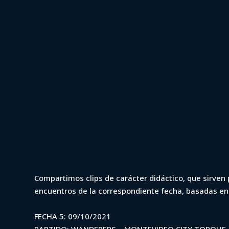
14 de octubre de 2021
VAR
VAR - Clausur
Compartimos clips de carácter didáctico, que sirven p
encuentros de la correspondiente fecha, basadas e
vs MVD City To
FECHA 5: 09/10/2021