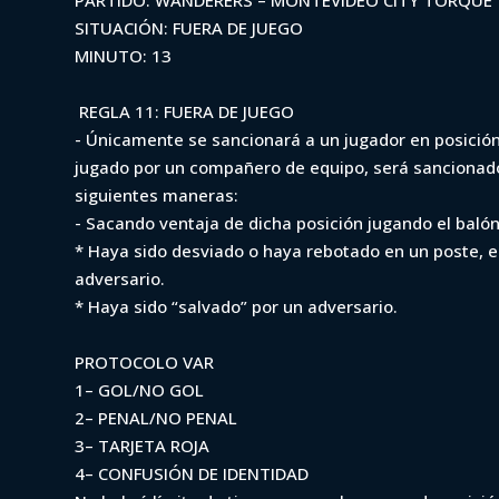
PARTIDO: WANDERERS – MONTEVIDEO CITY TORQUE
SITUACIÓN: FUERA DE JUEGO
MINUTO: 13
Iniciá sesión para ver
REGLA 11: FUERA DE JUEGO
- Únicamente se sancionará a un jugador en posición
jugado por un compañero de equipo, será sancionado, 
siguientes maneras:
- Sacando ventaja de dicha posición jugando el balón 
* Haya sido desviado o haya rebotado en un poste, e
adversario.
* Haya sido “salvado” por un adversario.
PROTOCOLO VAR
1– GOL/NO GOL
2– PENAL/NO PENAL
3– TARJETA ROJA
4– CONFUSIÓN DE IDENTIDAD