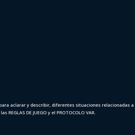
a 2021 - Wanderer
ara aclarar y describir, diferentes situaciones relacionadas a 
n las REGLAS DE JUEGO y el PROTOCOLO VAR.
rque (min. 13)