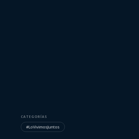
15 de octubre de 2021
#LOVIVIMOSJUNTOS
#LoVivimosJunt
CATEGORÍAS
Uruguay
#LoVivimosJuntos