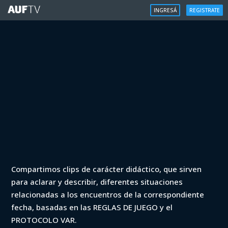
INGRESÁ
REGISTRATE
VAR
Compartimos clips de carácter didáctico, que sirven
VAR - Clausura 2021 - Peñarol vs
para aclarar y describir, diferentes situaciones
Nacional (min. 24)
relacionadas a los encuentros de la correspondiente
fecha, basadas en las REGLAS DE JUEGO y el
Iniciá sesión para ver
PROTOCOLO VAR.