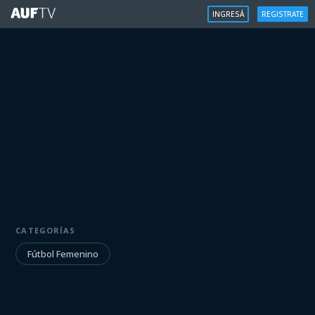
INGRESÁ
REGISTRATE
FÚTBOL FEMENINO
CATEGORÍAS
River vs Racing
Fútbol Femenino
Iniciá sesión para ver