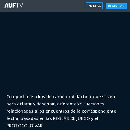
INGRESÁ
REGISTRATE
VAR
Compartimos clips de carácter didáctico, que sirven
VAR - Clausura 2021 - Peñarol vs Sud
para aclarar y describir, diferentes situaciones
América (min. 34)
relacionadas a los encuentros de la correspondiente
fecha, basadas en las REGLAS DE JUEGO y el
Iniciá sesión para ver
PROTOCOLO VAR.