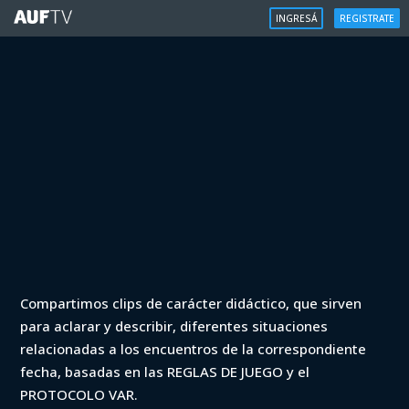
INGRESÁ
REGISTRATE
VAR
Compartimos clips de carácter didáctico, que sirven
VAR - Clausura 2021 - Plaza Colonia
para aclarar y describir, diferentes situaciones
vs Peñarol (min. 80)
relacionadas a los encuentros de la correspondiente
fecha, basadas en las REGLAS DE JUEGO y el
Iniciá sesión para ver
PROTOCOLO VAR.