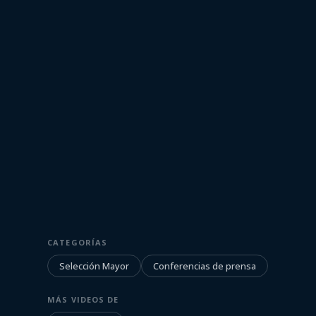
26 de enero de 2022
SELECCIÓN MAYOR
CATEGORÍAS
Conferencia d
Selección Mayor
Conferencias de prensa
Godín
MÁS VIDEOS DE