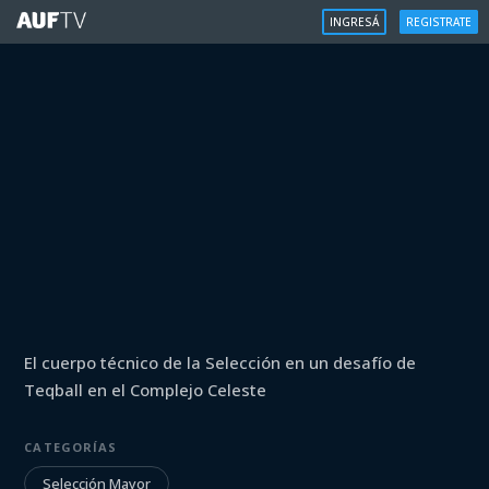
INGRESÁ
REGISTRATE
SELECCIÓN MAYOR
El cuerpo técnico de la Selección en un desafío de
Teqball: Alonso / Rodriguez
Teqball en el Complejo Celeste
vs Rodrigues / Raimondi
CATEGORÍAS
Iniciá sesión para ver
Selección Mayor