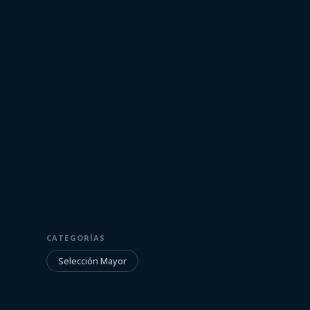
30 de marzo de 2022
SELECCIÓN MAYOR
CATEGORÍAS
El viaje al est
Selección Mayor
Apoquindo