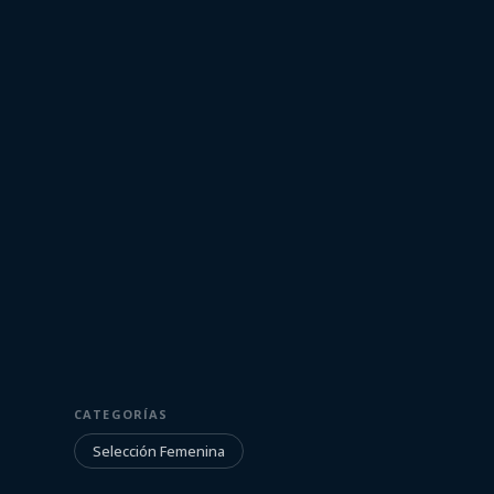
9 de abril de 2022
SELECCIÓN FEMENINA
Sudamericano 
CATEGORÍAS
vs Paraguay
Selección Femenina