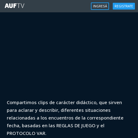
INGRESÁ
REGISTRATE
VAR
Compartimos clips de carácter didáctico, que sirven
VAR - Apertura 2022 - Cerro Largo vs
para aclarar y describir, diferentes situaciones
Defensor (min. 73)
relacionadas a los encuentros de la correspondiente
fecha, basadas en las REGLAS DE JUEGO y el
Iniciá sesión para ver
PROTOCOLO VAR.