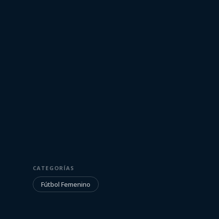
24 de abril de 2022
FÚTBOL FEMENINO
CATEGORÍAS
Fénix vs Racin
Fútbol Femenino