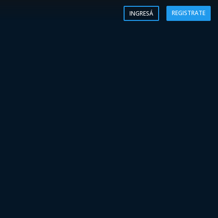
REGISTRATE
INGRESÁ